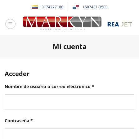
Saltar
3174277100
+507431-3500
al
contenido
Mi cuenta
Acceder
Obligatorio
Nombre de usuario o correo electrónico
*
Obligatorio
Contraseña
*