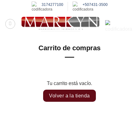
Saltar
3174277100
+507431-3500
al
contenido
Carrito de compras
Tu carrito está vacío.
Volver a la tienda